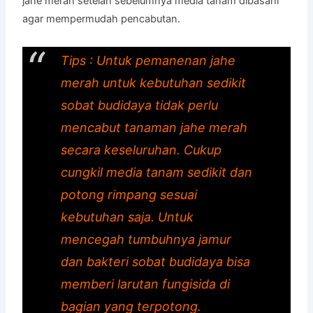
jahe merah setelah sebelumnya media tanam dibasahi
agar mempermudah pencabutan.
Tips : Untuk pemanenan jahe
merah untuk kebutuhan sedikit
sobat budidaya tidak perlu
mencabut tanaman jahe merah
secara keseluruhan. Cukup
cungkil media tanam sedikit dan
potong rimpang sesuai
kebutuhan saja. Untuk
mencegah tumbuhnya jamur
dan bakteri sobat budidaya bisa
memberi larutan fungisida di
bagian yang terpotong.