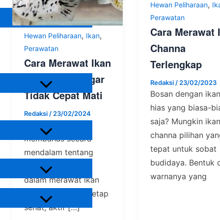
Hewan Peliharaan
,
Hewan Peliharaan
Ik
Perawatan
Cara Merawat 
Burung
,
,
Hewan Peliharaan
Ikan
Ikan
Channa
Perawatan
Reptil
Lain-Lain
Cara Merawat Ikan
Terlengkap
Tanaman
Molly Balon Agar
Redaksi
/
23/02/2023
Tidak Cepat Mati
Bosan dengan ika
Tanaman Buah
Tanaman Hias
hias yang biasa-bi
Redaksi
/
23/02/2024
Urban Farming
saja? Mungkin ika
Artikel ini akan
channa pilihan ya
membahas secara
Hidroponik
tepat untuk sobat
mendalam tentang
Informasi
budidaya. Bentuk 
cara – cara efektif
warnanya yang
dalam merawat ikan
Hewan Peliharaan
molly balon agar tetap
sehat, aktif […]
Burung