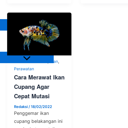
Ikan
Reptil
Lain-Lain
Tanaman
Tanaman Pangan
Tanaman sayuran
Tanaman Hias
Pupuk
,
,
Hewan Peliharaan
Ikan
Anorganik
Perawatan
Organik
Cara Merawat Ikan
Tips
Cupang Agar
Cepat Mutasi
Redaksi
/
18/02/2022
Penggemar ikan
cupang belakangan ini