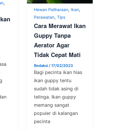
,
an
,
,
Hewan Peliharaan
Ikan
,
Perawatan
Tips
Ikan
Cara Merawat Ikan
Guppy Tanpa
Aerator Agar
Tidak Cepat Mati
n
asa
Redaksi
/
17/02/2023
Bagi pecinta ikan hias
n
ikan guppy tentu
ng
sudah tidak asing di
telinga. Ikan guppy
dan
memang sangat
populer di kalangan
pecinta