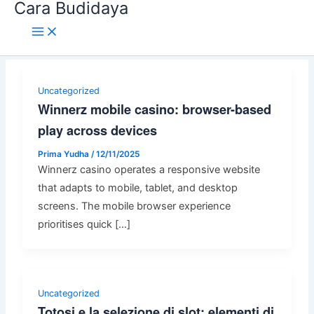
Cara Budidaya
Lewati
ke
konten
Uncategorized
Winnerz mobile casino: browser-based
play across devices
Prima Yudha
/
12/11/2025
Winnerz casino operates a responsive website
that adapts to mobile, tablet, and desktop
screens. The mobile browser experience
prioritises quick […]
Uncategorized
Totosi e la selezione di slot: elementi di