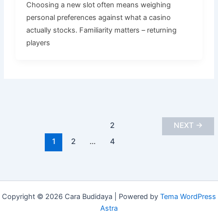
Choosing a new slot often means weighing
personal preferences against what a casino
actually stocks. Familiarity matters – returning
players
2
NEXT
→
1
2
…
4
Copyright © 2026 Cara Budidaya | Powered by
Tema WordPress
Astra