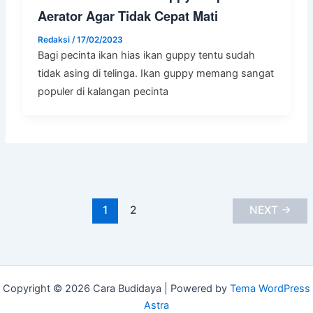
Aerator Agar Tidak Cepat Mati
Redaksi
/
17/02/2023
Bagi pecinta ikan hias ikan guppy tentu sudah
tidak asing di telinga. Ikan guppy memang sangat
populer di kalangan pecinta
1
2
NEXT
→
Copyright © 2026 Cara Budidaya | Powered by
Tema WordPress
Astra