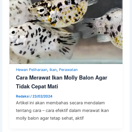
,
,
Hewan Peliharaan
Ikan
Perawatan
Cara Merawat Ikan Molly Balon Agar
Tidak Cepat Mati
Redaksi
/
23/02/2024
Artikel ini akan membahas secara mendalam
tentang cara – cara efektif dalam merawat ikan
molly balon agar tetap sehat, aktif