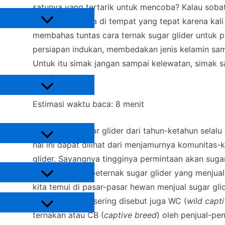
Hewan Peliharaan
satunya yang tertarik untuk mencoba? Kalau sobat
budidaya berada di tempat yang tepat karena kali
Burung
membahas tuntas cara ternak sugar glider untuk p
Ikan
persiapan indukan, membedakan jenis kelamin sampai
Reptil
Lain-Lain
Untuk itu simak jangan sampai kelewatan, simak 
Tanaman
membaca…
Tanaman Buah
Estimasi waktu baca:
8
menit
Tanaman Hias
Urban Farming
Penggemar sugar glider dari tahun-ketahun selalu
hal ini dapat dilihat dari menjamurnya komunitas
Hidroponik
Informasi
glider. Sayangnya tingginya permintaan akan suga
dengan jumlah peternak sugar glider yang menjual 
kita temui di pasar-pasar hewan menjual sugar glid
Hewan Peliharaan
alam atau yang sering disebut juga WC (
wild capt
ternakan atau CB (
captive breed
) oleh penjual-pe
Burung