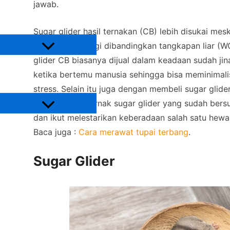
Ikan
jawab.
Reptil
Lain-Lain
Tanaman
Sugar glider hasil ternakan (CB) lebih disukai mes
relatif lebih tinggi dibandingkan tangkapan liar (W
glider CB biasanya dijual dalam keadaan sudah ji
Tanaman Pangan
Tanaman sayuran
ketika bertemu manusia sehingga bisa meminimalis
Tanaman Hias
stress. Selain itu juga dengan membeli sugar glid
Pupuk
membantu peternak sugar glider yang sudah bersu
dan ikut melestarikan keberadaan salah satu hewa
Anorganik
Organik
Baca juga :
Cara merawat tupai terbang
.
Tips
Sugar Glider