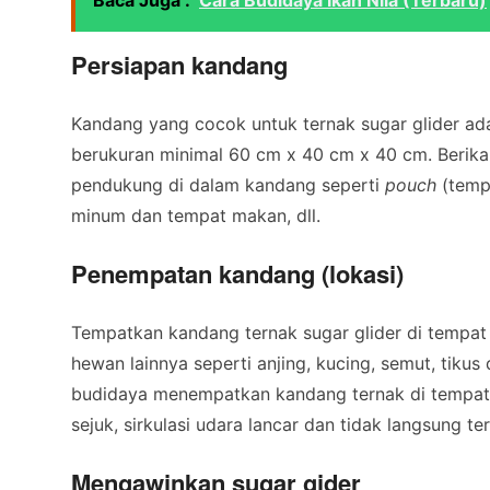
Baca Juga :
Cara Budidaya Ikan Nila (Terbaru)
Persiapan kandang
Kandang yang cocok untuk ternak sugar glider ad
berukuran minimal 60 cm x 40 cm x 40 cm. Berika
pendukung di dalam kandang seperti
pouch
(tempa
minum dan tempat makan, dll.
Penempatan kandang (lokasi)
Tempatkan kandang ternak sugar glider di tempa
hewan lainnya seperti anjing, kucing, semut, tikus d
budidaya menempatkan kandang ternak di tempat y
sejuk, sirkulasi udara lancar dan tidak langsung t
Mengawinkan sugar gider