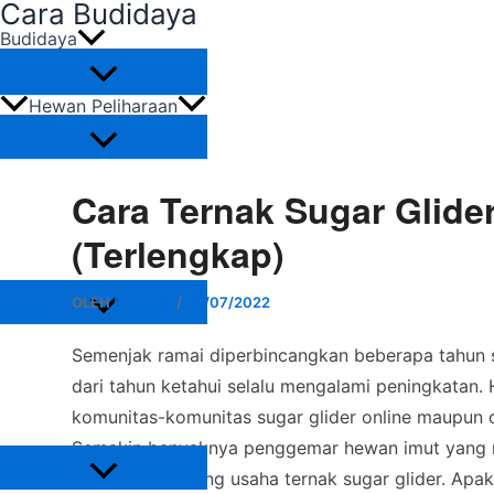
Cara Budidaya
Lewati
Budidaya
ke
konten
Hewan Peliharaan
Burung
Ikan
Cara Ternak Sugar Glide
Reptil
Unggas
(Terlengkap)
Lain-Lain
Tanaman
OLEH
REDAKSI
/
06/07/2022
Tanaman Buah
Semenjak ramai diperbincangkan beberapa tahun si
Tanaman Hias
Tanaman Pangan
dari tahun ketahui selalu mengalami peningkatan. 
Tanaman Perkebunan
komunitas-komunitas sugar glider online maupun o
Tanaman Sayuran
Perawatan
Semakin banyaknya penggemar hewan imut yang m
membuka peluang usaha ternak sugar glider. Apak