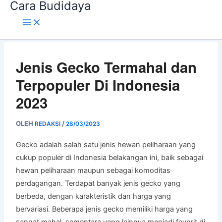
Cara Budidaya
Lewati
ke
konten
Jenis Gecko Termahal dan
Terpopuler Di Indonesia
2023
OLEH
/
REDAKSI
28/03/2023
Gecko adalah salah satu jenis hewan peliharaan yang
cukup populer di Indonesia belakangan ini, baik sebagai
hewan peliharaan maupun sebagai komoditas
perdagangan. Terdapat banyak jenis gecko yang
berbeda, dengan karakteristik dan harga yang
bervariasi. Beberapa jenis gecko memiliki harga yang
sangat mahal, sementara yang lainnya menjadi favorit di