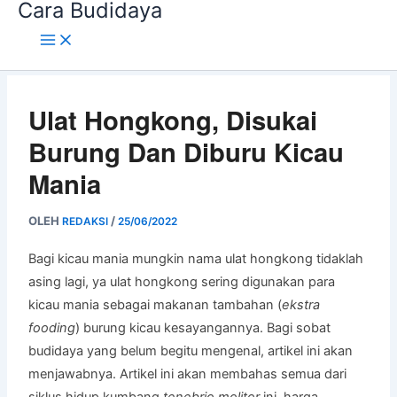
Cara Budidaya
Lewati
ke
konten
Ulat Hongkong, Disukai
Burung Dan Diburu Kicau
Mania
OLEH
/
REDAKSI
25/06/2022
Bagi kicau mania mungkin nama ulat hongkong tidaklah
asing lagi, ya ulat hongkong sering digunakan para
kicau mania sebagai makanan tambahan (
ekstra
fooding
) burung kicau kesayangannya. Bagi sobat
budidaya yang belum begitu mengenal, artikel ini akan
menjawabnya. Artikel ini akan membahas semua dari
siklus hidup kumbang
tenebrio molitor
ini, harga,