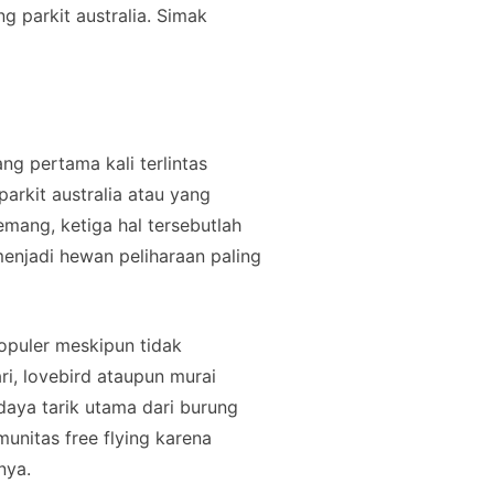
g parkit australia. Simak
ang pertama kali terlintas
arkit australia atau yang
emang, ketiga hal tersebutlah
enjadi hewan peliharaan paling
populer meskipun tidak
ri, lovebird ataupun murai
aya tarik utama dari burung
munitas free flying karena
nya.