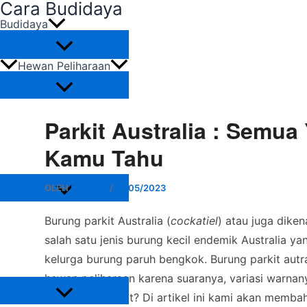
Cara Budidaya
Lewati
Budidaya
ke
konten
Hewan Peliharaan
Burung
Ikan
Parkit Australia : Semua
Reptil
Unggas
Kamu Tahu
Lain-Lain
Tanaman
OLEH
REDAKSI
/
16/05/2023
Tanaman Buah
Burung parkit Australia (
cockatiel
) atau juga dike
Tanaman Hias
Tanaman Pangan
salah satu jenis burung kecil endemik Australia y
Tanaman Perkebunan
kelurga burung paruh bengkok. Burung parkit autra
Tanaman Sayuran
Perawatan
hewan peliharaan karena suaranya, variasi warnan
Tertarik merawat? Di artikel ini kami akan membah