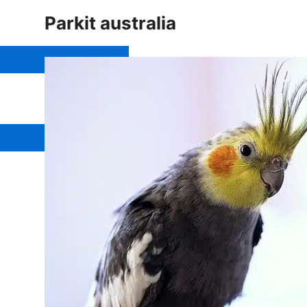
Ikan
Reptil
Parkit australia
Lain-Lain
Tanaman
Tanaman Pangan
Tanaman sayuran
Tanaman Hias
Pupuk
Anorganik
Organik
Tips