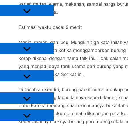
Hewan Peliharaan
varian mutasi warna, makanan, sampai harga burun
sampai habis yaa..
Burung
Ikan
Estimasi waktu baca:
9
menit
Reptil
Lain-Lain
Tanaman
Manja, ramah, dan lucu. Mungkin tiga kata inilah y
dalam pikiran kita ketika menggambarkan burung p
Tanaman Buah
kerap dikenal dengan nama falk ini. Tidak salah m
Tanaman Hias
yang menjadi daya tarik utama dari burung yang m
Urban Farming
populer di Amerika Serikat ini.
Hidroponik
Di tanah air sendiri, burung parkit autralia cukup 
Informasi
sepopuler burung kicau lainnya seperti kacer, kena
batu. Karena memang suara kicauannya bukanlah d
Hewan Peliharaan
ini. Burung falk cukup diminati dikalangan para ko
kecerdasannya laiknya burung paruh bengkok lain
Burung